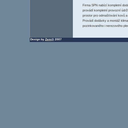
Firma SPN nabízí kompletní dod
provádí kompletní provozní údrž
prostor pro odmašťování kovů a 
Provádí dodávky a montáž klimat
pozinkovaného i nerezového ple
Design by
Zem@
2007