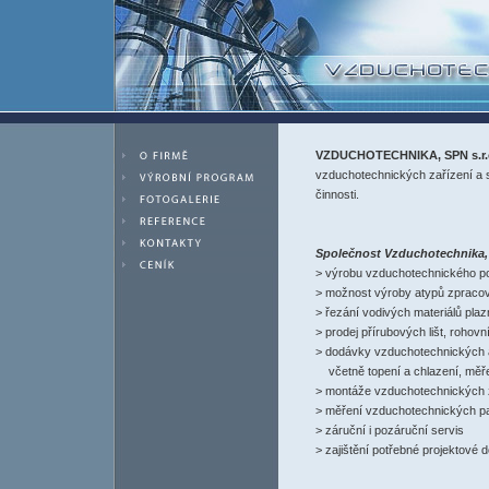
VZDUCHOTECHNIKA, SPN s.r.
vzduchotechnických zařízení a so
činnosti.
Společnost Vzduchotechnika, S
> výrobu vzduchotechnického pot
> možnost výroby atypů zpraco
> řezání vodivých materiálů pla
> prodej přírubových lišt, roho
> dodávky vzduchotechnických a
včetně topení a chlazení, měře
> montáže vzduchotechnických 
> měření vzduchotechnických p
> záruční i pozáruční servis
> zajištění potřebné projektové